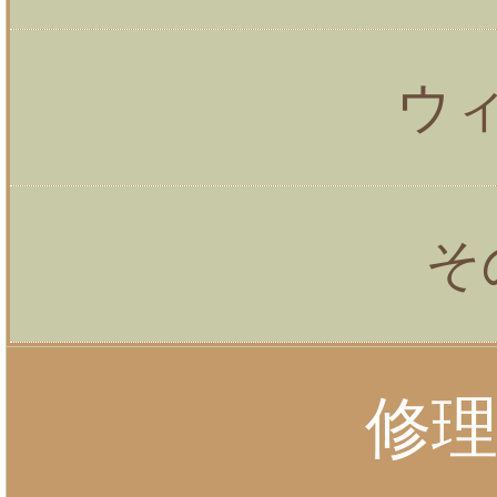
ウ
そ
修