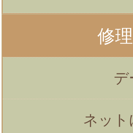
修
デ
ネット