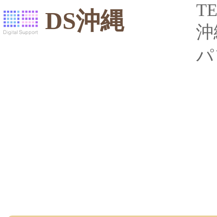
TE
DS沖縄
沖
パ