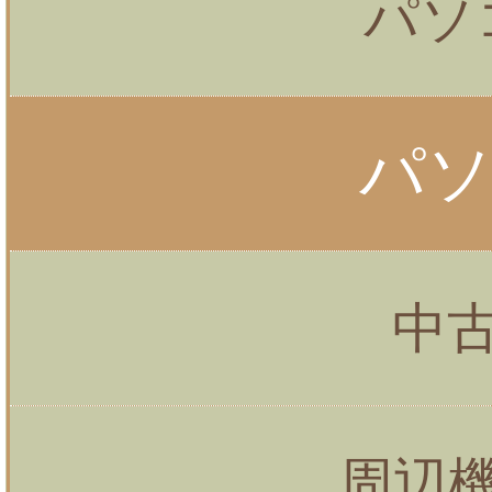
パソ
パ
中
周辺