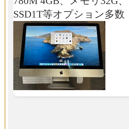
780M 4GB、メモリ32G、
SSD1T等オプション多数