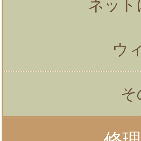
ネット
ウ
そ
修