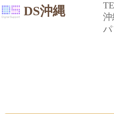
TE
DS沖縄
沖
パ