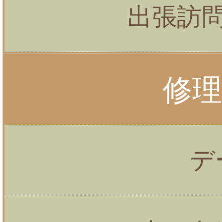
出張訪
修
デ