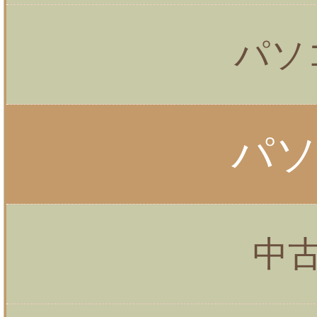
パソ
パ
中