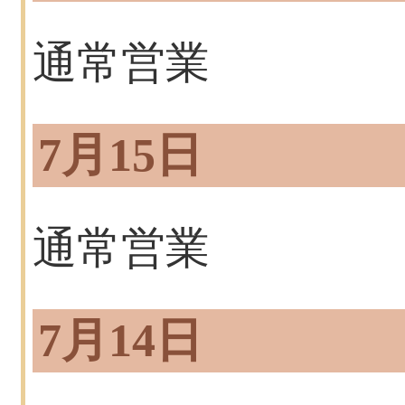
通常営業
7月15日
通常営業
7月14日