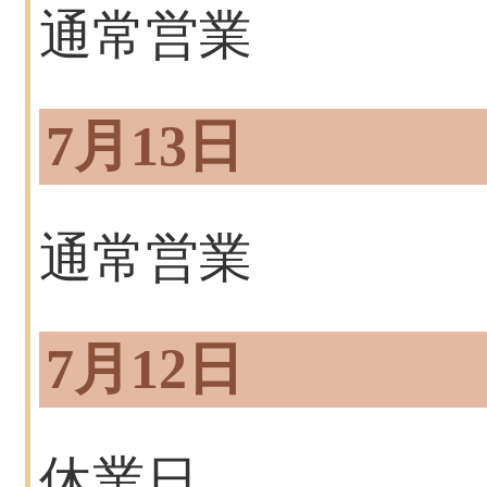
通常営業
7月13日
通常営業
7月12日
休業日