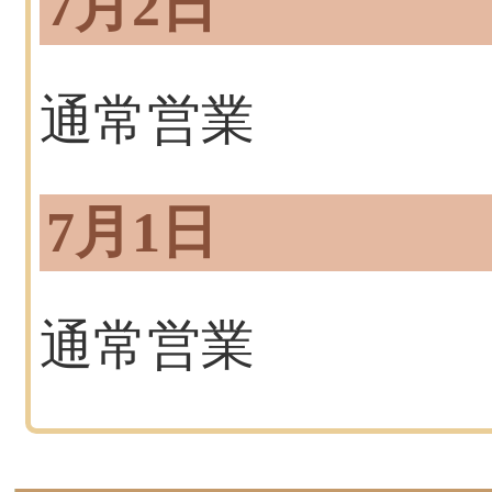
7月2日
通常営業
7月1日
通常営業