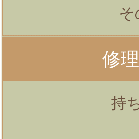
そ
修
持