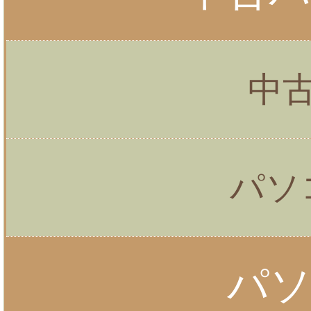
中
パソ
パ