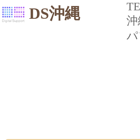
TE
DS沖縄
沖
パ